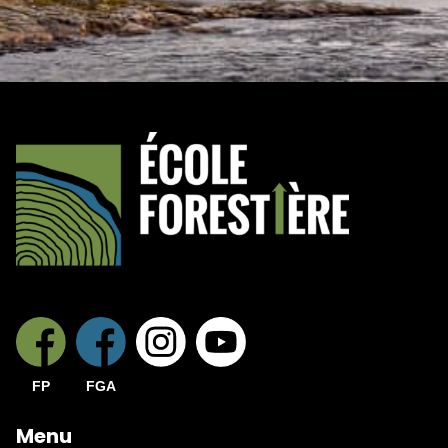
FP
FGA
Menu